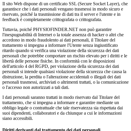
Il sito Web dispone di un certificato SSL (Secure Socket Layer), che
garantisce che i dati personali vengano trasmessi in modo sicuro e
riservato, poiché la trasmissione di dati tra il server e l'utente e in
feedback è completamente crittografata o crittografata.
Tuttavia, poiché PHYSIOFINDER.NET non può garantire
l'inespugnabilità di Internet o la totale assenza di hacker o altri che
accedono in modo fraudolento ai dati personali, il Titolare del
trattamento si impegna a informare l'Utente senza ingiustificato
ritardo quando si verifica una violazione della sicurezza dei dati
personali che potrebbe comportare un rischio elevato per i diritti e le
libertà delle persone fisiche. In conformità con le disposizioni
dell'articolo 4 del RGPD, per violazione della sicurezza dei dati
personali si intende qualsiasi violazione della sicurezza che causa la
distruzione, la perdita o l'alterazione accidentali o illegali dei dati
personali trasmessi, archiviati o altrimenti trattati, o la comunicazione
o l'accesso non autorizzati a tali dati.
I dati personali saranno trattati in modo riservato dal Titolare del
trattamento, che si impegna a informare e garantire mediante un
obbligo legale o contrattuale che tale riservatezza sia rispettata dai
suoi dipendenti, collaboratori e da chiunque a cui le informazioni
siano accessibili.
Diritti derivanti dal trattamento dei dati personali