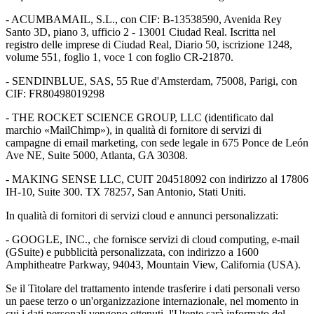
- ACUMBAMAIL, S.L., con CIF: B-13538590, Avenida Rey
Santo 3D, piano 3, ufficio 2 - 13001 Ciudad Real. Iscritta nel
registro delle imprese di Ciudad Real, Diario 50, iscrizione 1248,
volume 551, foglio 1, voce 1 con foglio CR-21870.
- SENDINBLUE, SAS, 55 Rue d'Amsterdam, 75008, Parigi, con
CIF: FR80498019298
- THE ROCKET SCIENCE GROUP, LLC (identificato dal
marchio «MailChimp»), in qualità di fornitore di servizi di
campagne di email marketing, con sede legale in 675 Ponce de León
Ave NE, Suite 5000, Atlanta, GA 30308.
- MAKING SENSE LLC, CUIT 204518092 con indirizzo al 17806
IH-10, Suite 300. TX 78257, San Antonio, Stati Uniti.
In qualità di fornitori di servizi cloud e annunci personalizzati:
- GOOGLE, INC., che fornisce servizi di cloud computing, e-mail
(GSuite) e pubblicità personalizzata, con indirizzo a 1600
Amphitheatre Parkway, 94043, Mountain View, California (USA).
Se il Titolare del trattamento intende trasferire i dati personali verso
un paese terzo o un'organizzazione internazionale, nel momento in
cui i dati personali vengono ottenuti, l'Utente sarà informato del