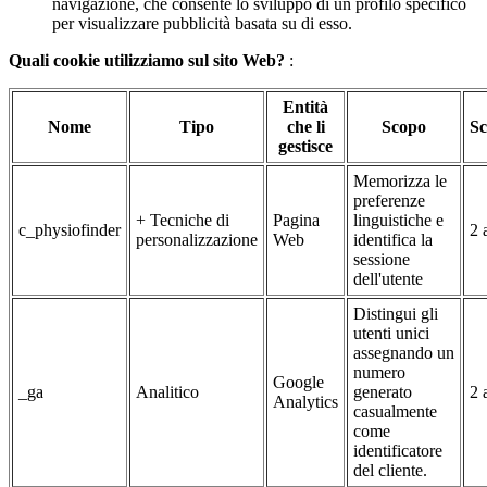
navigazione, che consente lo sviluppo di un profilo specifico
per visualizzare pubblicità basata su di esso.
Quali cookie utilizziamo sul sito Web?
:
Entità
Nome
Tipo
che li
Scopo
Sc
gestisce
Memorizza le
preferenze
+ Tecniche di
Pagina
linguistiche e
c_physiofinder
2 
personalizzazione
Web
identifica la
sessione
dell'utente
Distingui gli
utenti unici
assegnando un
numero
Google
_ga
Analitico
generato
2 
Analytics
casualmente
come
identificatore
del cliente.