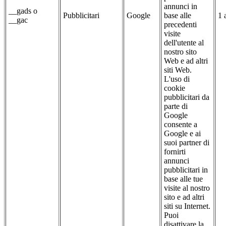
annunci in
__gads o
Pubblicitari
Google
base alle
1 
__gac
precedenti
visite
dell'utente al
nostro sito
Web e ad altri
siti Web.
L'uso di
cookie
pubblicitari da
parte di
Google
consente a
Google e ai
suoi partner di
fornirti
annunci
pubblicitari in
base alle tue
visite al nostro
sito e ad altri
siti su Internet.
Puoi
disattivare la