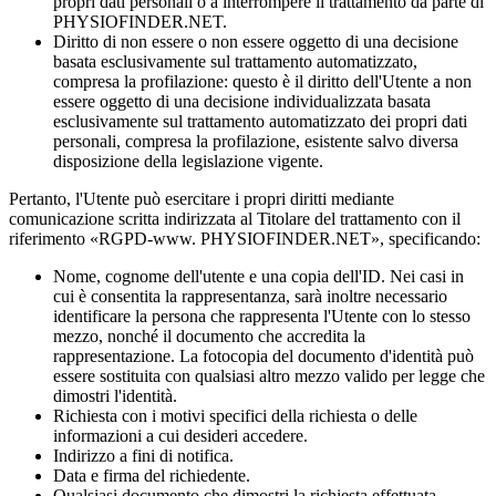
propri dati personali o a interrompere il trattamento da parte di
PHYSIOFINDER.NET.
Diritto di non essere o non essere oggetto di una decisione
basata esclusivamente sul trattamento automatizzato,
compresa la profilazione: questo è il diritto dell'Utente a non
essere oggetto di una decisione individualizzata basata
esclusivamente sul trattamento automatizzato dei propri dati
personali, compresa la profilazione, esistente salvo diversa
disposizione della legislazione vigente.
Pertanto, l'Utente può esercitare i propri diritti mediante
comunicazione scritta indirizzata al Titolare del trattamento con il
riferimento «RGPD-www. PHYSIOFINDER.NET», specificando:
Nome, cognome dell'utente e una copia dell'ID. Nei casi in
cui è consentita la rappresentanza, sarà inoltre necessario
identificare la persona che rappresenta l'Utente con lo stesso
mezzo, nonché il documento che accredita la
rappresentazione. La fotocopia del documento d'identità può
essere sostituita con qualsiasi altro mezzo valido per legge che
dimostri l'identità.
Richiesta con i motivi specifici della richiesta o delle
informazioni a cui desideri accedere.
Indirizzo a fini di notifica.
Data e firma del richiedente.
Qualsiasi documento che dimostri la richiesta effettuata.