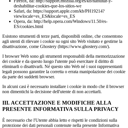
Firefox, da: http://support.mozilla.org/es/kb/habilitar-y-
deshabilitar-cookies-que-los-sitios-we
Safari, da: https://support.apple.com/kb/PH19214?
viewlocale=es_ES&locale=es_ES
Opera, da: http://help.opera.com/Windows/11.50/es-
ES/cookies.html
Esistono strumenti di terze parti, disponibili online, che consentono
agli utenti di rilevare i cookie su ogni sito Web visitato e gestirne la
disattivazione, come Ghostery (https://www.ghostery.com/).
I browser Web sono gli strumenti responsabili della memorizzazione
dei cookie e da questo luogo l'utente può esercitare il diritto di
eliminarli o disattivarli. Né questo sito Web né i suoi rappresentanti
legali possono garantire la corretta o errata manipolazione dei cookie
da parte dei suddetti browser.
In alcuni casi è necessario installare i cookie in modo che il browser
non dimentichi la decisione dell'utente di non accettarli.
III. ACCETTAZIONE E MODIFICHE ALLA
PRESENTE INFORMATIVA SULLA PRIVACY
È necessario che l'Utente abbia letto e rispetti le condizioni sulla
protezione dei dati personali contenute nella presente Informativa