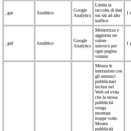
Limita la
Google
raccolta di dati
_gat
Analitico
1 
Analytics
sui siti ad alto
traffico
Memorizza e
aggiorna un
Google
valore
_gid
Analitico
1 
Analytics
univoco per
ogni pagina
visitata
Misura le
interazioni con
gli annunci
pubblicitari
inclusi nel
Web ed evita
che la stessa
pubblicità
venga
mostrata
troppe volte.
Mostra
pubblicità