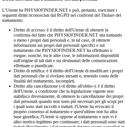
L'Utente ha PHYSIOFINDER.NET e può, pertanto, esercitare i
seguenti diritti riconosciuti dal RGPD nei confronti del Titolare del
trattamento:
Diritto di accesso: è il diritto dell'Utente di ottenere la
conferma del fatto che PHYSIOFINDER.NET stia trattando
o meno i propri dati personali e, in tal caso, di ottenere
informazioni sui propri dati personali specifici e sul
trattamento che PHYSIOFINDER.NET ha effettuato o
esegue, nonché, tra le altre cose, le informazioni disponibili
sull'origine di tali dati e sui destinatari delle comunicazioni
effettuate o pianificate.
Diritto di rettifica: è il diritto dell'Utente di modificare i propri
dati personali che si rivelano inesatti o, tenendo conto delle
finalità del trattamento, incompleti.
Diritto alla cancellazione («il diritto all'oblio»): è il diritto
dell'Utente, a condizione che la legislazione vigente non
stabilisca diversamente, di ottenere la cancellazione dei propri
dati personali quando non sono più necessari per gli scopi per
i quali sono stati raccolti o trattati; l'Utente ha revocato il
proprio consenso al trattamento e quest'ultimo non ha altra
base giuridica; l'Utente si oppone al trattamento e non vi è
altro motivo legittimo per continuare; i dati personali sono stati
trattati illegalmente; i dati personali devono essere cancellati in