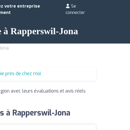
z votre entreprise
Se
ement
connecter
ie à Rapperswil-Jona
Jona
ie près de chez moi
égion avec leurs évaluations et avis réels
ns à Rapperswil-Jona