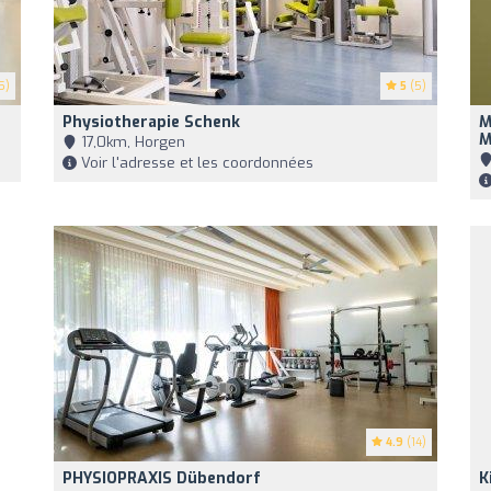
5)
5
(5)
Physiotherapie Schenk
M
M
17,0km, Horgen
Voir l'adresse et les coordonnées
4.9
(14)
PHYSIOPRAXIS Dübendorf
K