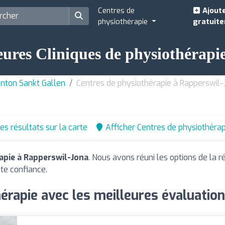
Centres de
Ajoute
physiothérapie
gratuit
eures Cliniques de physiothérap
anton Sankt Gallen
Centres de physiothérapie à Rapperswil-
les résultats sur la carte
Afficher Centres de physiothérap
apie à Rapperswil-Jona
. Nous avons réuni les options de la r
ute confiance.
érapie avec les meilleures évaluatio