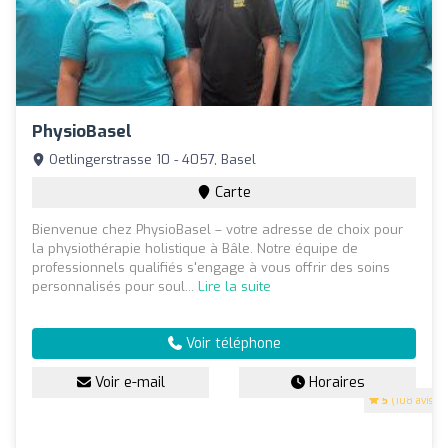
PhysioBasel
Oetlingerstrasse 10 - 4057, Basel
Carte
Bienvenue chez PhysioBasel – votre adresse de choix pour
la physiothérapie holistique à Bâle. Notre équipe de
professionnels qualifiés s'engage à vous offrir des soins
personnalisés pour soul...
Lire la suite
Voir téléphone
Voir e-mail
Horaires
5
(108 avis)