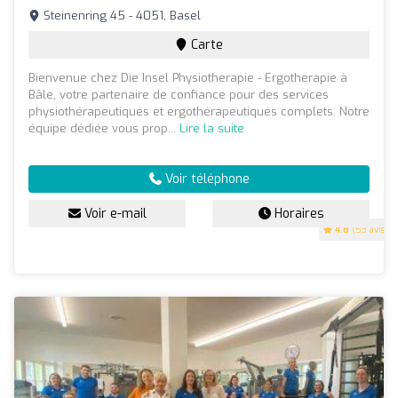
Steinenring 45 - 4051, Basel
Carte
Bienvenue chez Die Insel Physiotherapie - Ergotherapie à
Bâle, votre partenaire de confiance pour des services
physiothérapeutiques et ergothérapeutiques complets. Notre
équipe dédiée vous prop...
Lire la suite
Voir téléphone
Voir e-mail
Horaires
4.8
(53 avis)