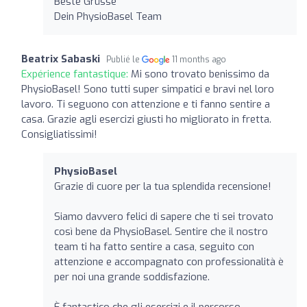
Beste Grüsse
Dein PhysioBasel Team
Beatrix Sabaski
Publié le
11 months ago
Expérience fantastique:
Mi sono trovato benissimo da
PhysioBasel! Sono tutti super simpatici e bravi nel loro
lavoro. Ti seguono con attenzione e ti fanno sentire a
casa. Grazie agli esercizi giusti ho migliorato in fretta.
Consigliatissimi!
PhysioBasel
Grazie di cuore per la tua splendida recensione!
Siamo davvero felici di sapere che ti sei trovato
così bene da PhysioBasel. Sentire che il nostro
team ti ha fatto sentire a casa, seguito con
attenzione e accompagnato con professionalità è
per noi una grande soddisfazione.
È fantastico che gli esercizi e il percorso