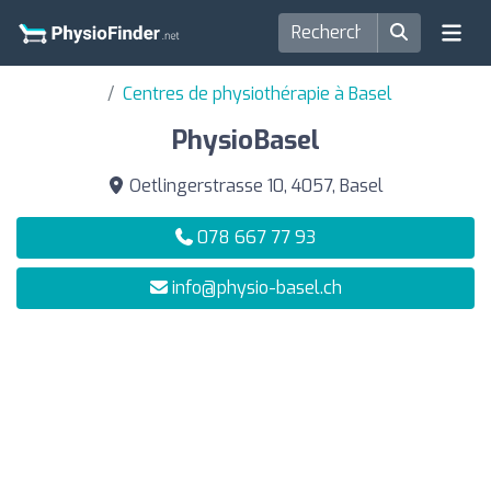
Centres de physiothérapie à Basel
PhysioBasel
Oetlingerstrasse 10, 4057, Basel
078 667 77 93
info@physio-basel.ch