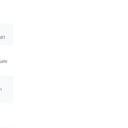
d!!
 sehr
n