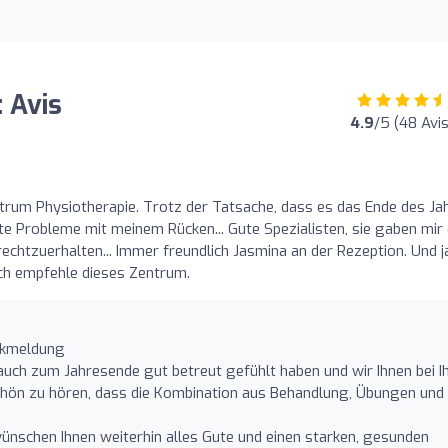
 Avis
4.9
/5 (48 Avis
ntrum Physiotherapie. Trotz der Tatsache, dass es das Ende des Ja
tte Probleme mit meinem Rücken... Gute Spezialisten, sie gaben mir 
tzuerhalten... Immer freundlich Jasmina an der Rezeption. Und ja
 Ich empfehle dieses Zentrum.
ückmeldung
s auch zum Jahresende gut betreut gefühlt haben und wir Ihnen bei I
hön zu hören, dass die Kombination aus Behandlung, Übungen und
wünschen Ihnen weiterhin alles Gute und einen starken, gesunden