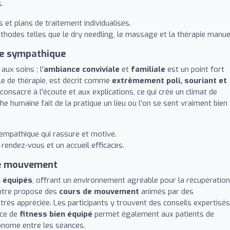
.
 et plans de traitement individualisés.
thodes telles que le dry needling, le massage et la thérapie manuel
pe sympathique
aux soins ; l'
ambiance conviviale
et
familiale
est un point fort
alle de thérapie, est décrit comme
extrêmement poli, souriant et
consacré à l'écoute et aux explications, ce qui crée un climat de
he humaine fait de la pratique un lieu où l'on se sent vraiment bien
empathique qui rassure et motive.
rendez-vous et un accueil efficaces.
de mouvement
n équipés
, offrant un environnement agréable pour la récupération
centre propose des
cours de mouvement
animés par des
 très appréciée. Les participants y trouvent des conseils expertisés
ace de
fitness bien équipé
permet également aux patients de
onome entre les séances.