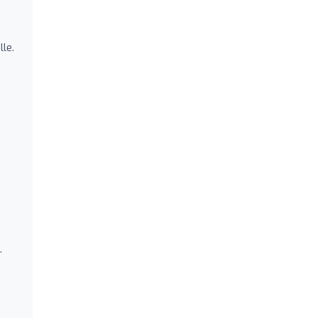
le.
.