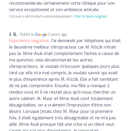
recommanderais certainement cette clinique pour son
service exceptionnel et son ambiance amicale.
Cet avis a été traduit automatiquement. |
Voir le texte original
J. G.
Publié le
2 years ago
Expérience négative:
J'ai demandé par téléphone qui était
le deuxième meilleur chiropracteur car M. Kücük n'était
pas là. Mme Asal était complètement fâchée à cause de
ma question, cela dévaloriserait les autres
chiropracteurs. Je voulais m'excuser quelques jours plus
tard car elle m'a mal compris, je voulais savoir qui avait
le plus d'expérience après M. Kücük. Elle a fait semblant
de ne pas comprendre. Ensuite, ma fille a manqué 2
rendez-vous et il ne restait plus qu'à nous chercher un
autre cabinet. M. Mayr et Mme Asal sont totalement
désagréables, on a vraiment l'impression d'être non
désiré. Lorsque j'étais chez M. Mayr pour la première
fois, il était également très désagréable et ne m'a pas
aidé. Mme Asal presque fait une crise si un client veut
savoir qui a le plus d'expérience. Je reposerais