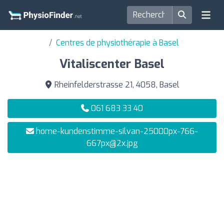
Centres de physiothérapie à Basel
Vitaliscenter Basel
Rheinfelderstrasse 21, 4058, Basel
061 683 33 40
home-kundenstimme-silvan-25000px-766-
667px@2x.jpg