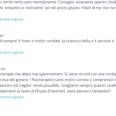
o anche rinforzato mentalmente. Consiglio vivamente questo studi
le, empatico e motivante, sei nel posto giusto. Fidati di me, non te 
i testo originale
ago
di sempre! Il team è molto cordiale, la stanza è bella e il servizio è
i testo originale
 ago
ioterapia che abbia mai sperimentato. Si viene accolti con una cordia
alcosa del genere. I fisioterapisti sono molto cortesi e comprensivi e
 aiutare nel miglior modo possibile. Sceglierei sempre questo studi
omplimenti al team di Physio-Erlenmatt, siete davvero fantastici!!
i testo originale