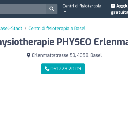
Centri di fisioterapia
Aggiu
gratuit
 Basel-Stadt
Centri di fisioterapia a Basel
hysiotherapie PHYSEO Erlenma
Erlenmattstrasse 53, 4058, Basel
061 229 20 09