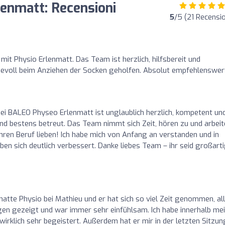
enmatt: Recensioni
5
/5 (21 Recensio
 mit Physio Erlenmatt. Das Team ist herzlich, hilfsbereit und
evoll beim Anziehen der Socken geholfen. Absolut empfehlenswert
ei BALEO Physeo Erlenmatt ist unglaublich herzlich, kompetent un
nd bestens betreut. Das Team nimmt sich Zeit, hören zu und arbei
ihren Beruf lieben! Ich habe mich von Anfang an verstanden und in
n sich deutlich verbessert. Danke liebes Team – ihr seid großarti
 hatte Physio bei Mathieu und er hat sich so viel Zeit genommen, al
ngen gezeigt und war immer sehr einfühlsam. Ich habe innerhalb me
irklich sehr begeistert. Außerdem hat er mir in der letzten Sitzun