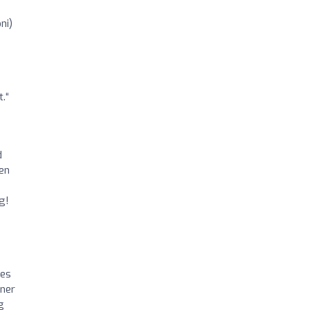
ni)
.“
d
ten
g!
les
iner
g