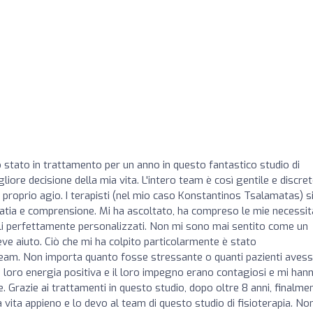
stato in trattamento per un anno in questo fantastico studio di
liore decisione della mia vita. L'intero team è così gentile e discret
 a proprio agio. I terapisti (nel mio caso Konstantinos Tsalamatas) s
tia e comprensione. Mi ha ascoltato, ha compreso le mie necessit
ali perfettamente personalizzati. Non mi sono mai sentito come un
 aiuto. Ciò che mi ha colpito particolarmente è stato
eam. Non importa quanto fosse stressante o quanti pazienti avess
loro energia positiva e il loro impegno erano contagiosi e mi han
 Grazie ai trattamenti in questo studio, dopo oltre 8 anni, finalme
 vita appieno e lo devo al team di questo studio di fisioterapia. No