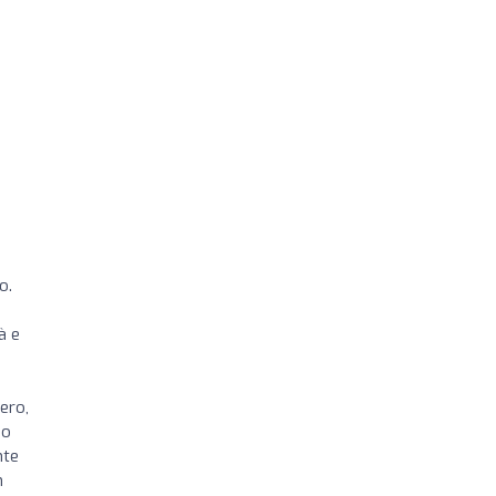
o.
i
à e
ero,
no
nte
n