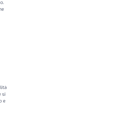
o.
ne
lità
 si
o e