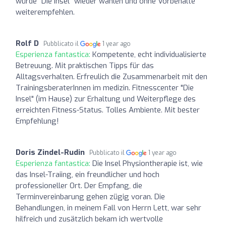
würde "Die Insel" wieder wählen und ohne Vorbehalte
weiterempfehlen.
Rolf D
Pubblicato il
1 year ago
Esperienza fantastica:
Kompetente, echt individualisierte
Betreuung. Mit praktischen Tipps für das
Alltagsverhalten. Erfreulich die Zusammenarbeit mit den
TrainingsberaterInnen im medizin. Fitnesscenter "Die
Insel" (im Hause) zur Erhaltung und Weiterpflege des
erreichten Fitness-Status. Tolles Ambiente. Mit bester
Empfehlung!
Doris Zindel-Rudin
Pubblicato il
1 year ago
Esperienza fantastica:
Die Insel Physiontherapie ist, wie
das Insel-Traiing, ein freundlicher und hoch
professioneller Ort. Der Empfang, die
Terminvereinbarung gehen zügig voran. Die
Behandlungen, in meinem Fall von Herrn Lett, war sehr
hilfreich und zusätzlich bekam ich wertvolle