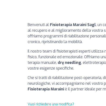
Benvenuti al
Fisioterapia Maraini Sagl
, un c
al recupero e al miglioramento della vostra 
offriamo programmi di riabilitazione personaliz
cronico, ripristinando la mobilità.
Il nostro team di fisioterapisti esperti utiliz
fisico, funzionale ed emozionale. Offriamo un
terapia manuale,
dry needling
, elettroterap
vostre esigenze specifiche.
Che si tratti di riabilitazione post-operatoria, 
neurologiche, vi accompagniamo nel vostro p
Fisioterapia Maraini
è il partner ideale per m
Vuoi richiedere una modifica?