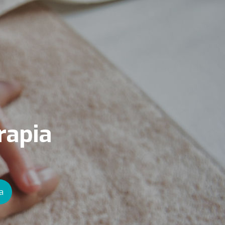
rapia
a