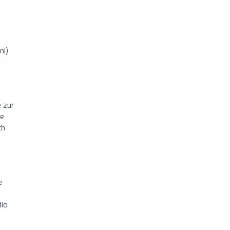
ni)
e zur
ie
ch
e
dio