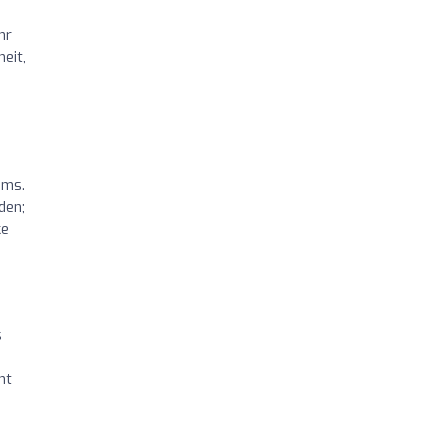
hr
eit,
ums.
den;
ke
s
ht