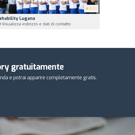
5
(5)
ehability Lugano
Visualizza indirizzo e dati di contatto
tory gratuitamente
azienda e potrai apparire completamente gratis.