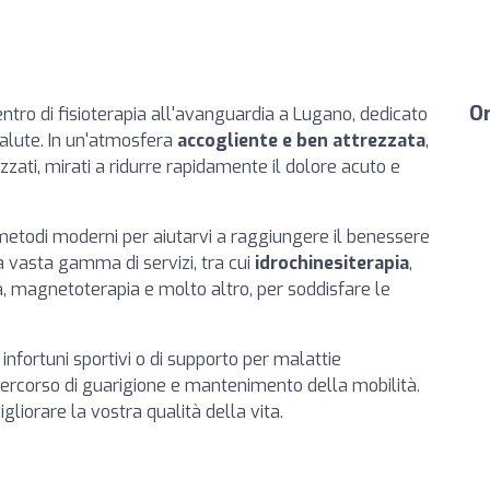
Or
entro di fisioterapia all'avanguardia a Lugano, dedicato
salute. In un'atmosfera
accogliente e ben attrezzata
,
zati, mirati a ridurre rapidamente il dolore acuto e
za metodi moderni per aiutarvi a raggiungere il benessere
a vasta gamma di servizi, tra cui
idrochinesiterapia
,
ia, magnetoterapia e molto altro, per soddisfare le
di infortuni sportivi o di supporto per malattie
ercorso di guarigione e mantenimento della mobilità.
igliorare la vostra qualità della vita.