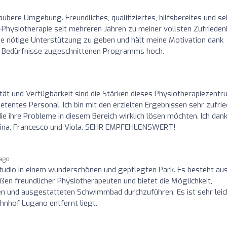
ubere Umgebung. Freundliches, qualifiziertes, hilfsbereites und se
-Physiotherapie seit mehreren Jahren zu meiner vollsten Zufriedenh
ie nötige Unterstützung zu geben und hält meine Motivation dank
e Bedürfnisse zugeschnittenen Programms hoch.
ität und Verfügbarkeit sind die Stärken dieses Physiotherapiezentr
entes Personal. Ich bin mit den erzielten Ergebnissen sehr zufrie
e ihre Probleme in diesem Bereich wirklich lösen möchten. Ich dan
artina, Francesco und Viola. SEHR EMPFEHLENSWERT!
 ago
Studio in einem wunderschönen und gepflegten Park. Es besteht au
aßen freundlicher Physiotherapeuten und bietet die Möglichkeit,
n und ausgestatteten Schwimmbad durchzuführen. Es ist sehr leic
ahnhof Lugano entfernt liegt.