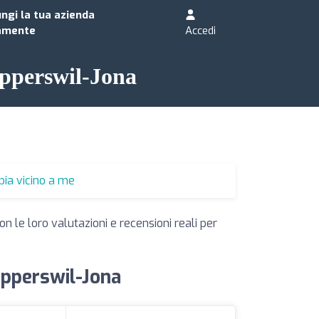
ngi la tua azienda
amente
Accedi
Rapperswil-Jona
apia vicino a me
n le loro valutazioni e recensioni reali per
Rapperswil-Jona