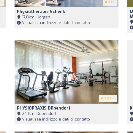
5)
5
(5)
Physiotherapie Schenk
M
M
17,0km, Horgen
Visualizza indirizzo e dati di contatto
4.9
(14)
PHYSIOPRAXIS Dübendorf
K
24,1km, Dübendorf
Visualizza indirizzo e dati di contatto