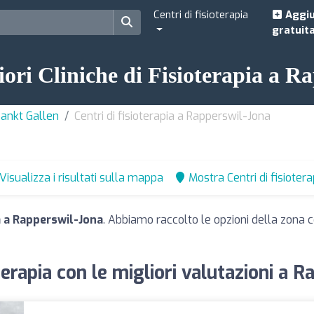
Centri di fisioterapia
Aggiu
gratuit
iori Cliniche di Fisioterapia a 
 Sankt Gallen
Centri di fisioterapia a Rapperswil-Jona
Visualizza i risultati sulla mappa
Mostra Centri di fisioter
ia a Rapperswil-Jona
. Abbiamo raccolto le opzioni della zona co
oterapia con le migliori valutazioni a 