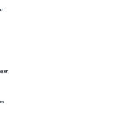
 der
ungen
und