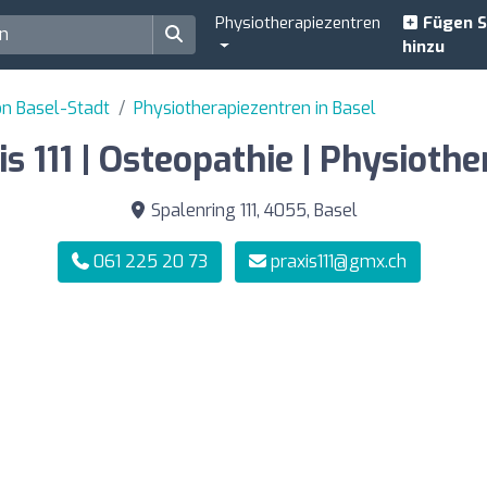
Physiotherapiezentren
Fügen S
hinzu
on Basel-Stadt
Physiotherapiezentren in Basel
is 111 | Osteopathie | Physiothe
Spalenring 111, 4055, Basel
061 225 20 73
praxis111@gmx.ch