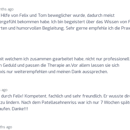
nths ago
t Hilfe von Felix und Tom beweglicher wurde, dadurch meist
ergefühl bekommen habe. Ich bin begeistert über das Wissen von F
erten und humorvollen Begleitung. Sehr gerne empfehle ich die Prax
mit welchem ich zusammen gearbeitet habe, nicht nur professionell
Geduld und passen die Therapie an.Vor allem lassen sie sich
raxis nur weiterempfehlen und meinen Dank aussprechen.
s ago
urch Felix! Kompetent, fachlich und sehr freundlich. Er wusste dir
 lindern. Nach dem Patellasehnenriss war ich nur 7 Wochen späte
ufen. Danke!!!
ths ago