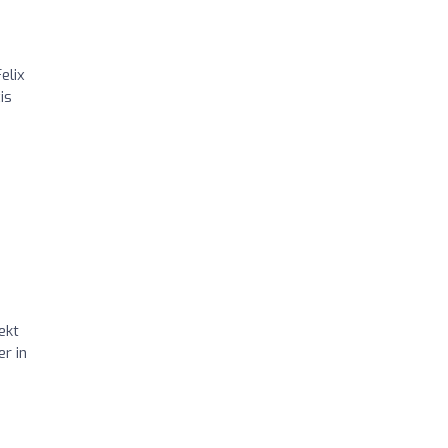
elix
is
ekt
r in