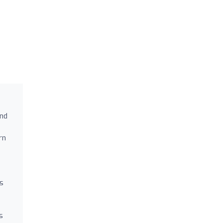
nd
rn
ls
h
s