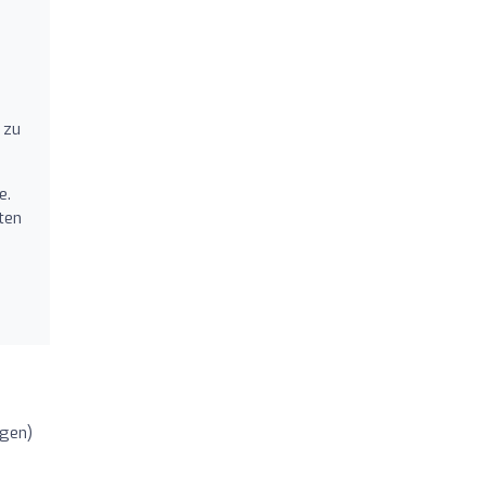
 zu
e.
ten
ngen)