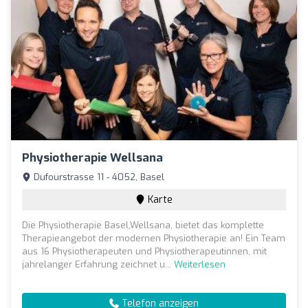
Physiotherapie Wellsana
Dufourstrasse 11 - 4052, Basel
Karte
Die Physiotherapie Basel,Wellsana, bietet das komplette
Therapieangebot der modernen Physiotherapie an! Ein Team
aus 16 Physiotherapeuten und Physiotherapeutinnen, mit
jahrelanger Erfahrung zeichnet u...
Weiterlesen
Telefon anzeigen