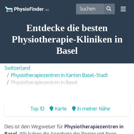
Entdecke die besten
Physiotherapie-Kliniken in
Basel
Switzerland
Physiotherapiezentren in Kanton Basel-Stadt
Physiotherapiezentren in Basel
Top 10
Karte
In meiner Nähe
Dies ist dein Wegweiser für
Physiotherapiezentren in
Basel
. Wir haben die Angebote der Region mit ihren