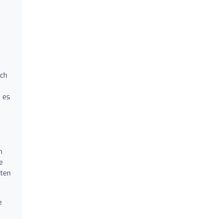
uch
s es
n
e
sten
e