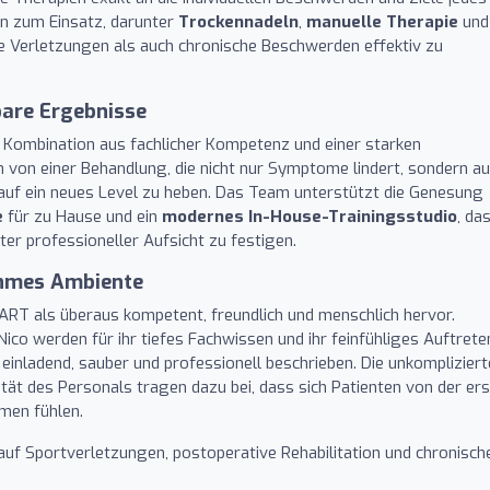
n zum Einsatz, darunter
Trockennadeln
,
manuelle Therapie
und
e Verletzungen als auch chronische Beschwerden effektiv zu
bare Ergebnisse
e Kombination aus fachlicher Kompetenz und einer starken
n von einer Behandlung, die nicht nur Symptome lindert, sondern a
it auf ein neues Level zu heben. Das Team unterstützt die Genesung
e
für zu Hause und ein
modernes In-House-Trainingsstudio
, da
ter professioneller Aufsicht zu festigen.
ehmes Ambiente
RT als überaus kompetent, freundlich und menschlich hervor.
ico werden für ihr tiefes Fachwissen und ihr feinfühliges Auftrete
 einladend, sauber und professionell beschrieben. Die unkompliziert
lität des Personals tragen dazu bei, dass sich Patienten von der er
men fühlen.
uf Sportverletzungen, postoperative Rehabilitation und chronisch