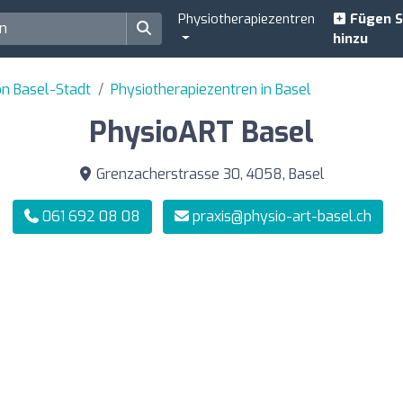
Physiotherapiezentren
Fügen S
hinzu
on Basel-Stadt
Physiotherapiezentren in Basel
PhysioART Basel
Grenzacherstrasse 30, 4058, Basel
061 692 08 08
praxis@physio-art-basel.ch