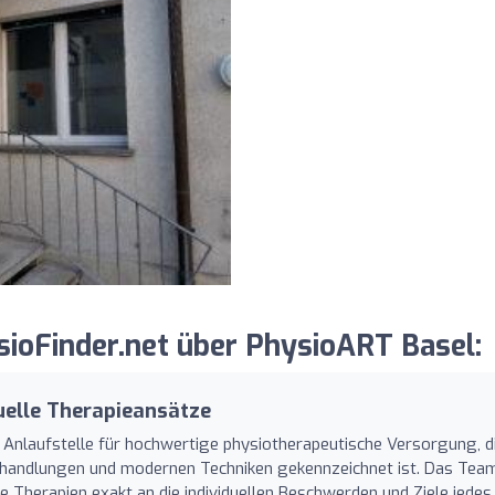
oFinder.net über PhysioART Basel:
uelle Therapieansätze
ne Anlaufstelle für hochwertige physiotherapeutische Versorgung, d
 Behandlungen und modernen Techniken gekennzeichnet ist. Das Tea
ie Therapien exakt an die individuellen Beschwerden und Ziele jedes