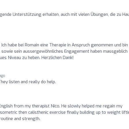
agende Unterstützung erhalten, auch mit vielen Übungen, die zu Ha
 Ich habe bei Romain eine Therapie in Anspruch genommen und bin
sen sowie sein aussergewöhnliches Engagement haben massgeblich
ues Niveau zu heben. Herzlichen Dank!
 ago
hey listen and really do help.
n English from my therapist Nico. He slowly helped me regain my
isometric then calisthenic exercise finally building up to weight lifti
outine and strength.