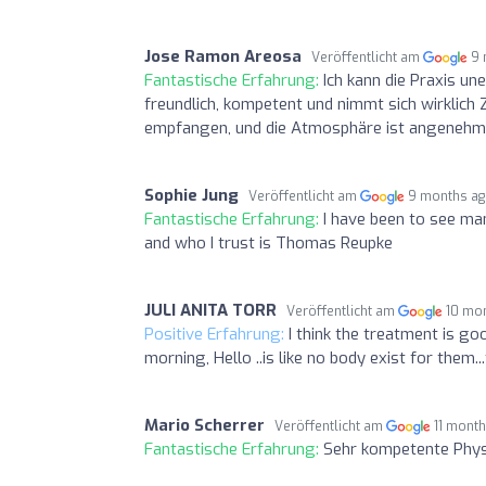
Jose Ramon Areosa
Veröffentlicht am
9 
Fantastische Erfahrung:
Ich kann die Praxis u
freundlich, kompetent und nimmt sich wirklich 
empfangen, und die Atmosphäre ist angenehm 
Sophie Jung
Veröffentlicht am
9 months a
Fantastische Erfahrung:
I have been to see ma
and who I trust is Thomas Reupke
JULI ANITA TORR
Veröffentlicht am
10 mo
Positive Erfahrung:
I think the treatment is g
morning, Hello ..is like no body exist for them..
Mario Scherrer
Veröffentlicht am
11 mont
Fantastische Erfahrung:
Sehr kompetente Physi