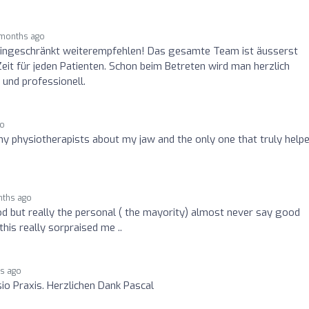
months ago
neingeschränkt weiterempfehlen! Das gesamte Team ist äusserst
Zeit für jeden Patienten. Schon beim Betreten wird man herzlich
und professionell.
go
ny physiotherapists about my jaw and the only one that truly help
nths ago
ood but really the personal ( the mayority) almost never say good
.this really sorpraised me ..
hs ago
o Praxis. Herzlichen Dank Pascal