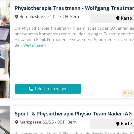
Physiotherapie Trautmann - Wolfgang Trautma
Bümplizstrasse 101 - 3018, Bern
Karte
Die Physiotherapie Trautmann in Bern ist seit über 20 Jahren ei
anerkanntes Kompetenzzentrum, das in enger Zusammenarbei
Hirslanden Klinik Permanence sowie dem Sportmedizinischen
Be...
Weiterlesen
Telefon anzeigen
3.6
(
Sport- & Physiotherapie Physio-Team Naderi AG
Marktgasse 63/65 - 3011, Bern
Karte
Willkommen bei Sport- & Physiotherapie Physio-Team Naderi A