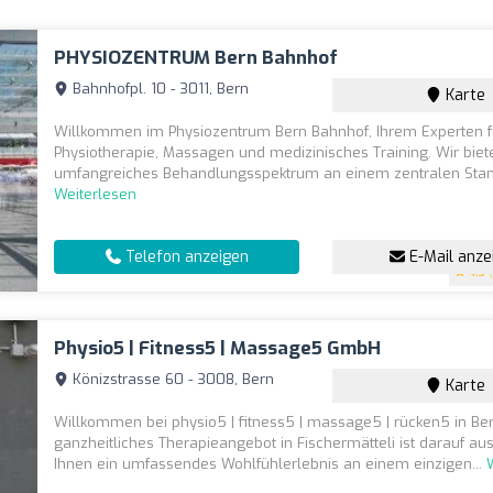
PHYSIOZENTRUM Bern Bahnhof
Bahnhofpl. 10 - 3011, Bern
Karte
Willkommen im Physiozentrum Bern Bahnhof, Ihrem Experten f
Physiotherapie, Massagen und medizinisches Training. Wir biet
umfangreiches Behandlungsspektrum an einem zentralen Stand
Weiterlesen
Telefon anzeigen
E-Mail anze
4.3
(
Physio5 | Fitness5 | Massage5 GmbH
Könizstrasse 60 - 3008, Bern
Karte
Willkommen bei physio5 | fitness5 | massage5 | rücken5 in Be
ganzheitliches Therapieangebot in Fischermätteli ist darauf au
Ihnen ein umfassendes Wohlfühlerlebnis an einem einzigen...