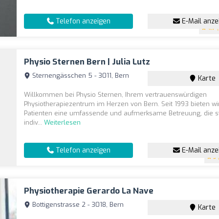
Telefon anzeigen
E-Mail anze
4.7
(
Physio Sternen Bern | Julia Lutz
Sternengässchen 5 - 3011, Bern
Karte
Willkommen bei Physio Sternen, Ihrem vertrauenswürdigen
Physiotherapiezentrum im Herzen von Bern. Seit 1993 bieten w
Patienten eine umfassende und aufmerksame Betreuung, die st
indiv...
Weiterlesen
Telefon anzeigen
E-Mail anze
5
(
Physiotherapie Gerardo La Nave
Bottigenstrasse 2 - 3018, Bern
Karte