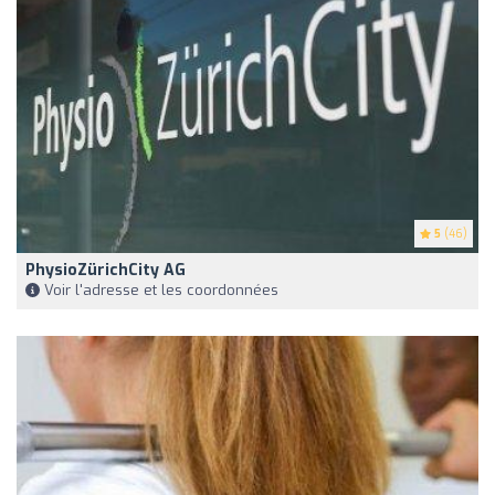
5
(46)
PhysioZürichCity AG
Voir l'adresse et les coordonnées