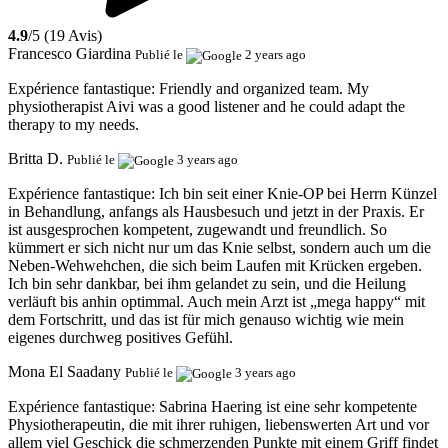
4.9
/5 (19 Avis)
Francesco Giardina
Publié le
2 years ago
Expérience fantastique:
Friendly and organized team. My
physiotherapist Aivi was a good listener and he could adapt the
therapy to my needs.
Britta D.
Publié le
3 years ago
Expérience fantastique:
Ich bin seit einer Knie-OP bei Herrn Künzel
in Behandlung, anfangs als Hausbesuch und jetzt in der Praxis. Er
ist ausgesprochen kompetent, zugewandt und freundlich. So
kümmert er sich nicht nur um das Knie selbst, sondern auch um die
Neben-Wehwehchen, die sich beim Laufen mit Krücken ergeben.
Ich bin sehr dankbar, bei ihm gelandet zu sein, und die Heilung
verläuft bis anhin optimmal. Auch mein Arzt ist „mega happy“ mit
dem Fortschritt, und das ist für mich genauso wichtig wie mein
eigenes durchweg positives Gefühl.
Mona El Saadany
Publié le
3 years ago
Expérience fantastique:
Sabrina Haering ist eine sehr kompetente
Physiotherapeutin, die mit ihrer ruhigen, liebenswerten Art und vor
allem viel Geschick die schmerzenden Punkte mit einem Griff findet