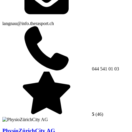
langnau@info.therasport.ch
044 541 01 03
5
(46)
PhysioZürichCity AG