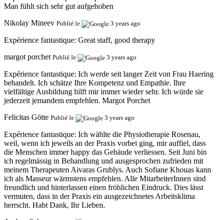
Man fühlt sich sehr gut aufgehoben
Nikolay Mineev
Publié le
3 years ago
Expérience fantastique:
Great staff, good therapy
margot porchet
Publié le
3 years ago
Expérience fantastique:
Ich werde seit langer Zeit von Frau Haering
behandelt. Ich schätze Ihre Kompetenz und Empathie. Ihre
vielfältige Ausbildung hilft mir immer wieder sehr. Ich würde sie
jederzeit jemandem empfehlen. Margot Porchet
Felicitas Götte
Publié le
3 years ago
Expérience fantastique:
Ich wählte die Physiotherapie Rosenau,
weil, wenn ich jeweils an der Praxis vorbei ging, mir auffiel, dass
die Menschen immer happy das Gebäude verliessen. Seit Juni bin
ich regelmässig in Behandlung und ausgesprochen zufrieden mit
meinem Therapeuten Aivaras Grublys. Auch Sofiane Khouas kann
ich als Masseur wärmstens empfehlen. Alle MitarbeiterInnen sind
freundlich und hinterlassen einen fröhlichen Eindruck. Dies lässt
vermuten, dass in der Praxis ein ausgezeichnetes Arbeitsklima
herrscht. Habt Dank, Ihr Lieben.