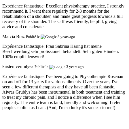
Expérience fantastique:
Excellent physiotherapy practice, I strongly
recommend it. I went there regularly for 2-3 months for the
rehabilitation of a shoulder, and made great progress towards a full
recovery of the shoulder. The staff was friendly, helpful, giving
advice and considerate.
Marcia Braz
Publié le
3 years ago
Expérience fantastique:
Frau Sabrina Häring hat meine
Beschwerdung sehr profissionell behandelt. Sehr guten Händen.
100% empfehlenswert!
kristen vermilyea
Publié le
3 years ago
Expérience fantastique:
I've been going to Physiotherapie Rosenau
on and off for 13 years for various ailments. Over the years, I've
seen a few different therapists and they have all been fantastic.
Aivras Grublys has been instrumental in both treatment and training
to treat my chronic pain, and I notice a difference when I see him
regularly. The enitre team is kind, friendly and welcoming. I refer
people as often as I can. (And, I'm so lucky it's so near to me!)