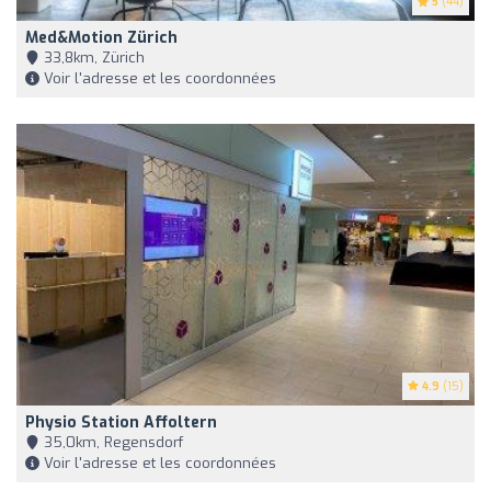
5
(44)
Med&motion Zürich
33,8km, Zürich
Voir l'adresse et les coordonnées
4.9
(15)
Physio Station Affoltern
35,0km, Regensdorf
Voir l'adresse et les coordonnées