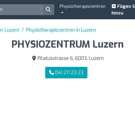
Physiotherapiezentren
Fügen S
hinzu
on Luzern
Physiotherapiezentren in Luzern
PHYSIOZENTRUM Luzern
Pilatusstrasse 6, 6003, Luzern
041 211 23 23