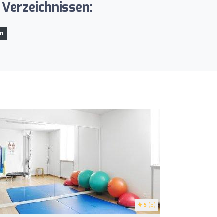
Verzeichnissen:
rn
5
(5)