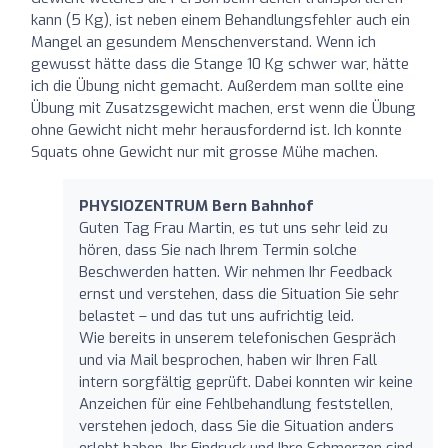
kann (5 Kg), ist neben einem Behandlungsfehler auch ein
Mangel an gesundem Menschenverstand. Wenn ich
gewusst hätte dass die Stange 10 Kg schwer war, hätte
ich die Übung nicht gemacht. Außerdem man sollte eine
Übung mit Zusatzsgewicht machen, erst wenn die Übung
ohne Gewicht nicht mehr herausfordernd ist. Ich konnte
Squats ohne Gewicht nur mit grosse Mühe machen.
PHYSIOZENTRUM Bern Bahnhof
Guten Tag Frau Martin, es tut uns sehr leid zu
hören, dass Sie nach Ihrem Termin solche
Beschwerden hatten. Wir nehmen Ihr Feedback
ernst und verstehen, dass die Situation Sie sehr
belastet – und das tut uns aufrichtig leid.
Wie bereits in unserem telefonischen Gespräch
und via Mail besprochen, haben wir Ihren Fall
intern sorgfältig geprüft. Dabei konnten wir keine
Anzeichen für eine Fehlbehandlung feststellen,
verstehen jedoch, dass Sie die Situation anders
erlebt haben. Ihr Eindruck und Ihre Schmerzen sind