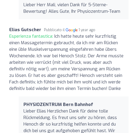
Lieber Herr Mali, vielen Dank für 5-Sterne-
Bewertung! Alles Gute, Ihr Physiozentrum-Team
Elias Gutscher
Pubblicato il
1 year ago
Esperienza fantastica:
Ich hatte heute sehr kurzfristig
einen Massagetermin gebraucht, da ich mir am Rücken
eine üble Muskelverspannung eingefahren habe übers
Wochenende. Ich war bei Henoch Stolz. Der Arme musste
arbeiten wie verrückt (mit viel Druck, was aber auch
definitiv nötig war!), um meine Verspannung am Rücken
zu lösen. Er hat es aber geschafft! Henoch versteht sein
Fach definitiv, ich fühlte mich bei ihm wohl und ich werde
definitiv bald wieder bei ihm einen Termin buchen! Danke
PHYSIOZENTRUM Bern Bahnhof
Lieber Elias Herzlichen Dank für deine tolle
Rückmeldung. Es freut uns sehr zu hören, dass
Henoch dir so kurzfristig helfen konnte und du
dich bei uns gut aufgehoben gefühlt hast. Wir