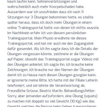
kaum laufen kann, Sehnenverletzungen und
wahrscheinlich auch mehr Knorpelschaden habe.
Ausserdem war ich unzufrieden dass ich nach 11
Sitzungen nur 3 Übungen bekommen hatte, es stellte
später heraus, dass ich doch mehr Übungen in einem
online Trainingsportal hatte von denen ich nichts wusste.
Im Nachhinein erfahr ich von diesem persönlichen
Trainingsportal. Mein Physio erwähnte nie dieses
Trainingsportal, und hat mir auch nie den Zugangslink
dafür gesendet. Als ich ihn sagte dass ich die Details der
Übungen vergessen könnte, zeichnete er die Übungen
auf Papier, obwohl das Trainingsportal sogar Videos mit
den Übungen anbietet. Ich sagte ihn, ich brauche keine
Zeichnungen, ich brauche nur den Namen der Übungen
damit ich zu Hause nach diesen Übungen googlen kann,
er ignorierte meine Bitte. Ich hatte mit der Filiale Leiterin
telefoniert, und sie lehnte die Verantwortung ab.
Freundliche Grüsse, Beatriz Martin. Behandlungsfehler:
Sorry, aber jemanden aufzufordern, eine Übung (squats)
zu machen mit doppelt so viel Gewicht (10 Kg) wie das
Gewicht welches die Person beim Gehen transportieren