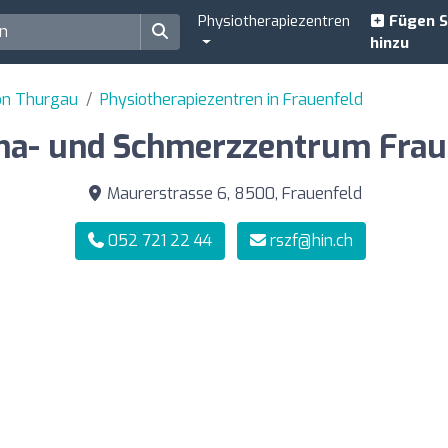
Physiotherapiezentren
Fügen S
hinzu
ton Thurgau
Physiotherapiezentren in Frauenfeld
a- und Schmerzzentrum Frau
Maurerstrasse 6, 8500, Frauenfeld
052 721 22 44
rszf@hin.ch