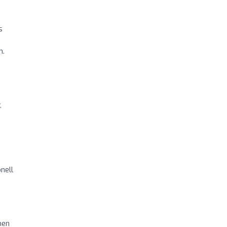
s
n.
,
.
nell
hen