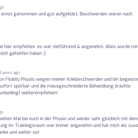
ago
 ernst genommen und gut aufgeklärt. Beschwerden waren nach
ie hier empfehlen, es war zielführend & angenehm. Alles wurde mi
lich geholfen haben :)
3 years ago
von Fitality Physio wegen meiner Kniebeschwerden und bin begeiste
ofort spürbar, und die massgeschneiderte Behandlung brachte
io unbedingt weiterempfehlen!
go
eiten Mal bei euch in der Physio und wieder sehr glücklich mit dem
mung im Trainingsraum war immer angenehm und hat mich als zuvo
anke und weiter so!