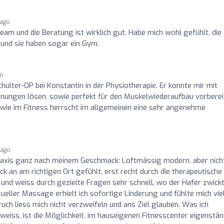
 ago
 Team und die Beratung ist wirklich gut. Habe mich wohl gefühlt, die
 und sie haben sogar ein Gym.
go
hulter-OP bei Konstantin in der Physiotherapie. Er konnte mir mit
ungen lösen, sowie perfekt für den Muskelwiederaufbau vorberei
owie im Fitness herrscht im allgemeinen eine sehr angenehme
 ago
Praxis ganz nach meinem Geschmack: Loftmässig modern, aber nich
ck an am richtigen Ort gefühlt, erst recht durch die therapeutische
 und weiss durch gezielte Fragen sehr schnell, wo der Hafer zwickt
ller Massage erhielt ich sofortige Linderung und fühlte mich vie
ch liess mich nicht verzweifeln und ans Ziel glauben. Was ich
weiss, ist die Möglichkeit, im hauseigenen Fitnesscenter eigenstän