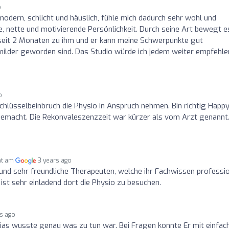
o
modern, schlicht und häuslich, fühle mich dadurch sehr wohl und
he, nette und motivierende Persönlichkeit. Durch seine Art bewegt e
seit 2 Monaten zu ihm und er kann meine Schwerpunkte gut
lder geworden sind. Das Studio würde ich jedem weiter empfehle
o
hlüsselbeinbruch die Physio in Anspruch nehmen. Bin richtig Happy
 gemacht. Die Rekonvaleszenzzeit war kürzer als vom Arzt genannt
ht am
3 years ago
nd sehr freundliche Therapeuten, welche ihr Fachwissen professio
ist sehr einladend dort die Physio zu besuchen.
rs ago
as wusste genau was zu tun war. Bei Fragen konnte Er mit einfac