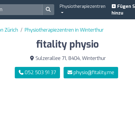
Physiotherapiezentren
Fügen S
hinzu
on Zürich
Physiotherapiezentren in Winterthur
fitality physio
Sulzerallee 71, 8404, Winterthur
052 503 91 37
physio@fitality.me