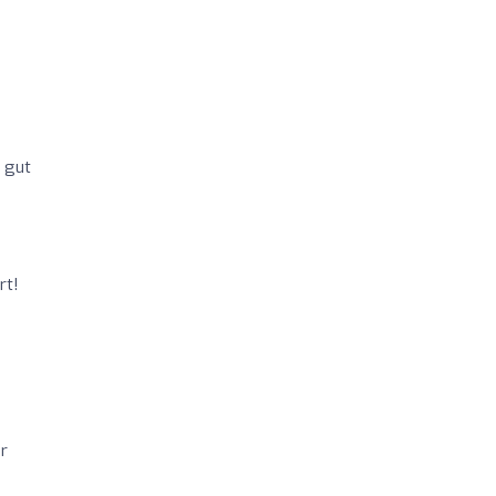
r gut
rt!
r