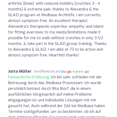
arthritis (knee), with reduced mobility (crutches 3 - 4
months) & extreme pain, thanks to Alexandra & the
GLA:D program at Medbase Archhöfe, I am currently
almost symptom free. An excellent therapist,
Alexandra’s therapeutic expertise, empathy, and talent
for fitting exercises to my needs/limitations made it
possible for me to walk without crutches in only 3-1/2
months, & take part in the GLA:D group training. Thanks
to Alexandra & GLA:D, I am able at 73 to be active and
almost symptom free. Heartfelt thanks!
Jutta Müller
Veröffentlicht am
4 years ago
Fantastische Erfahrung:
Ich bin sehr zufrieden mit der
Betreuung durch das Medbase Praxisteam. Ich wurde
persönlich betreut durch Rita Morf, die in einem
ausführlichen Vorgespräch auf meine Probleme
eingegangen ist und individuelle Lösungen mit mir
gesucht hat. Auch während der Zeit bei Medbase haben
Termine stattgefunden, um zu bestimmen, ob ich auf