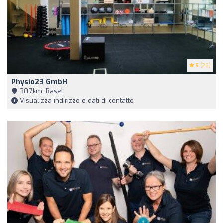
5
(26)
Physio23 GmbH
30,7km, Basel
Visualizza indirizzo e dati di contatto