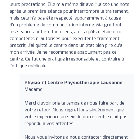
leurs prestations. Elle m’a même dit avoir laissé une note
après la première séance pour interrompre le traitement,
mais cela n’a pas été respecté, apparemment à cause
d’un problème de communication interne. Malgré tout,
les séances ont été facturées, alors qu’ils n’étaient ni
compétents ni autorisés pour exécuter le traitement
prescrit. J’ai quitté le centre dans un état bien pire qu’à
mon arrivée. Je ne recommande absolument pas ce
centre. Ce fut une pratique irresponsable et contraire à
l’éthique médicale.
Physio 7 | Centre Physiotherapie Lausanne
Madame,
Merci d’avoir pris le temps de nous faire part de
votre retour. Nous regrettons sincèrement que
votre expérience au sein de notre centre n’ait pas
répondu à vos attentes.
Nous vous invitons à nous contacter directement