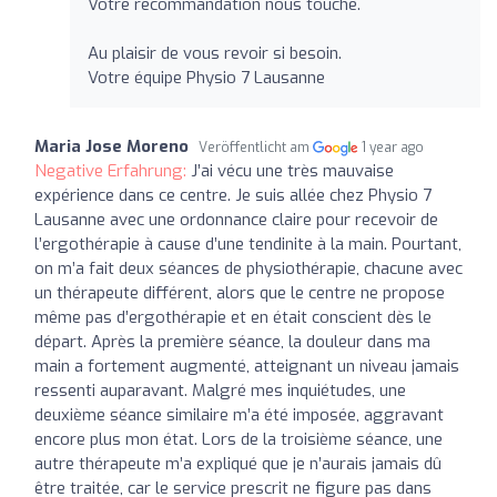
Votre recommandation nous touche.
Au plaisir de vous revoir si besoin.
Votre équipe Physio 7 Lausanne
Maria Jose Moreno
Veröffentlicht am
1 year ago
Negative Erfahrung:
J’ai vécu une très mauvaise
expérience dans ce centre. Je suis allée chez Physio 7
Lausanne avec une ordonnance claire pour recevoir de
l’ergothérapie à cause d’une tendinite à la main. Pourtant,
on m’a fait deux séances de physiothérapie, chacune avec
un thérapeute différent, alors que le centre ne propose
même pas d’ergothérapie et en était conscient dès le
départ. Après la première séance, la douleur dans ma
main a fortement augmenté, atteignant un niveau jamais
ressenti auparavant. Malgré mes inquiétudes, une
deuxième séance similaire m’a été imposée, aggravant
encore plus mon état. Lors de la troisième séance, une
autre thérapeute m’a expliqué que je n’aurais jamais dû
être traitée, car le service prescrit ne figure pas dans