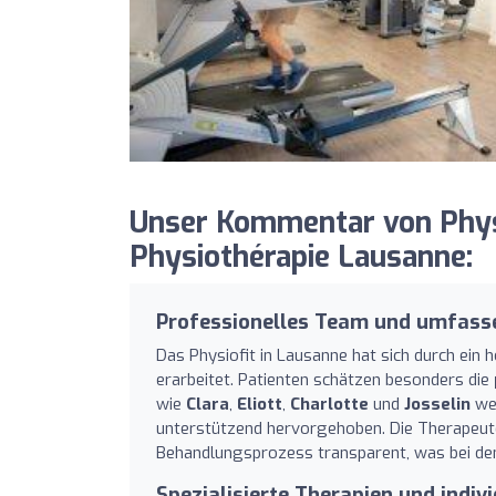
Unser Kommentar von Physi
Physiothérapie Lausanne:
Professionelles Team und umfass
Das Physiofit in Lausanne hat sich durch ein 
erarbeitet. Patienten schätzen besonders die
wie
Clara
,
Eliott
,
Charlotte
und
Josselin
wer
unterstützend hervorgehoben. Die Therapeute
Behandlungsprozess transparent, was bei den 
Spezialisierte Therapien und indiv