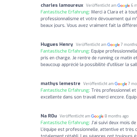
charles lamoureux
Veröffentlicht am
6 
Fantastische Erfahrung:
Merci à Clara et à tou
professionnalisme et votre dévouement qui m'
beaux jours. Vous avez vraiment fait la différe
Hugues Henry
Veröffentlicht am
7 months
Fantastische Erfahrung:
Equipe professionnelle,
pris en charge. Je rentre de running ce matin et 
beaucoup apprécié la possibilité d'utiliser la sa
mathys lemestre
Veröffentlicht am
7 mo
Fantastische Erfahrung:
Très professionnel et 
excellente dans son travail merci encore. Équip
Na R0u
Veröffentlicht am
8 months ago
Fantastische Erfahrung:
J’ai suivi deux mois d
L’équipe est professionnelle, attentive et trè
totalement rétabli. Les séances ont toujours é