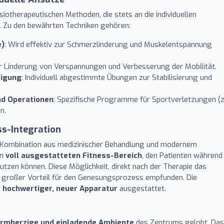
siotherapeutischen Methoden, die stets an die individuellen
. Zu den bewährten Techniken gehören:
e)
: Wird effektiv zur Schmerzlinderung und Muskelentspannung
ur Linderung von Verspannungen und Verbesserung der Mobilität.
tigung
: Individuell abgestimmte Übungen zur Stabilisierung und
nd Operationen
: Spezifische Programme für Sportverletzungen (z
n.
s-Integration
ie Kombination aus medizinischer Behandlung und modernem
en
voll ausgestatteten Fitness-Bereich
, den Patienten während
zen können. Diese Möglichkeit, direkt nach der Therapie das
s großer Vorteil für den Genesungsprozess empfunden. Die
t
hochwertiger, neuer Apparatur
ausgestattet.
rmherzige und einladende Ambiente
des Zentrums gelobt. Das