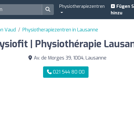
Physiotherapiezentren
Fügen S
hinzu
on Vaud
Physiotherapiezentren in Lausanne
ysiofit | Physiothérapie Lausa
Av. de Morges 39, 1004, Lausanne
021 544 80 00