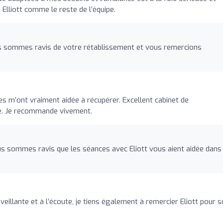
 Elliott comme le reste de l’équipe.
e
s sommes ravis de votre rétablissement et vous remercions
ces m’ont vraiment aidée à récupérer. Excellent cabinet de
ute. Je recommande vivement.
e
s sommes ravis que les séances avec Eliott vous aient aidée dans
veillante et à l’écoute, je tiens également à remercier Eliott pour 