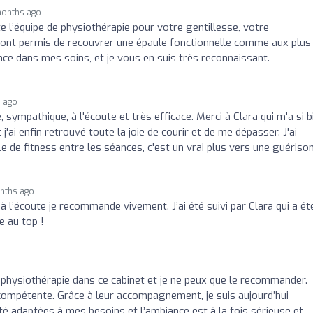
months ago
te l’équipe de physiothérapie pour votre gentillesse, votre
ont permis de recouvrer une épaule fonctionnelle comme aux plus
nce dans mes soins, et je vous en suis très reconnaissant.
 ago
 sympathique, à l'écoute et très efficace. Merci à Clara qui m'a si b
j'ai enfin retrouvé toute la joie de courir et de me dépasser. J'ai
lle de fitness entre les séances, c'est un vrai plus vers une guérison
nths ago
à l’écoute je recommande vivement. J’ai été suivi par Clara qui a ét
e au top !
e physiothérapie dans ce cabinet et je ne peux que le recommander.
s compétente. Grâce à leur accompagnement, je suis aujourd’hui
té adaptées à mes besoins et l’ambiance est à la fois sérieuse et