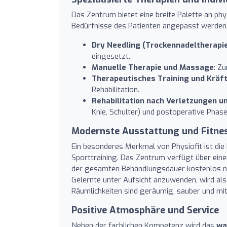
Das Zentrum bietet eine breite Palette an phy
Bedürfnisse des Patienten angepasst werden
Dry Needling (Trockennadeltherapi
eingesetzt.
Manuelle Therapie und Massage
: Z
Therapeutisches Training und Kräf
Rehabilitation.
Rehabilitation nach Verletzungen u
Knie, Schulter) und postoperative Phase
Modernste Ausstattung und Fitnes
Ein besonderes Merkmal von Physiofit ist d
Sporttraining. Das Zentrum verfügt über ein
der gesamten Behandlungsdauer kostenlos nut
Gelernte unter Aufsicht anzuwenden, wird al
Räumlichkeiten sind geräumig, sauber und mi
Positive Atmosphäre und Service
Neben der fachlichen Kompetenz wird das
wa