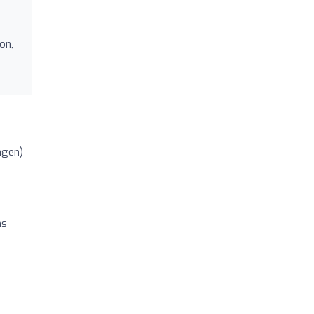
m
on,
ngen)
ns