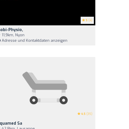
5
(4)
obi-Physio,
11,9km, Nyon
Adresse und Kontaktdaten anzeigen
4.5
(35)
quamed Sa
42,8km, Lausanne