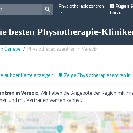
Physiotherapiezentren
Fügen S
hinzu
e besten Physiotherapie-Klinike
ton Genève
Physiotherapiezentren in Versoix
e auf der Karte anzeigen
Zeige Physiotherapiezentren in
ntren in Versoix
. Wir haben die Angebote der Region mit i
hen und mit Vertrauen wählen kannst.