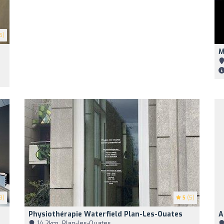
5)
M
3)
5
(5)
Physiothérapie Waterfield Plan-Les-Ouates
A
14,2km, Plan-les-Ouates